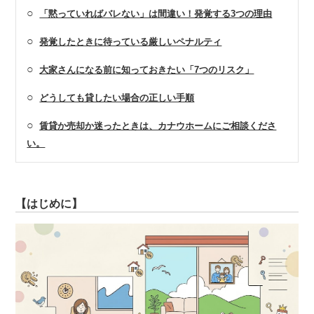
○
「黙っていればバレない」は間違い！発覚する3つの理由
○
発覚したときに待っている厳しいペナルティ
○
大家さんになる前に知っておきたい「7つのリスク」
○
どうしても貸したい場合の正しい手順
○
賃貸か売却か迷ったときは、カナウホームにご相談くださ
い。
【はじめに】