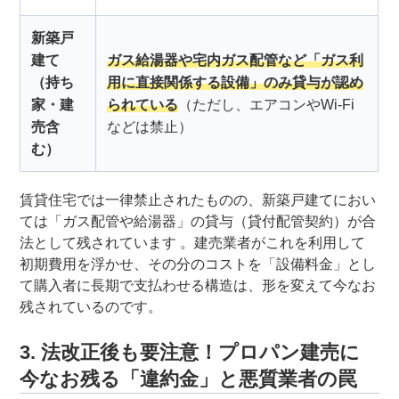
新築戸
建て
ガス給湯器や宅内ガス配管など「ガス利
（持ち
用に直接関係する設備」のみ貸与が認め
家・建
られている
（ただし、エアコンやWi-Fi
売含
などは禁止）
む）
賃貸住宅では一律禁止されたものの、新築戸建てにおい
ては「ガス配管や給湯器」の貸与（貸付配管契約）が合
法として残されています 。建売業者がこれを利用して
初期費用を浮かせ、その分のコストを「設備料金」とし
て購入者に長期で支払わせる構造は、形を変えて今なお
残されているのです。
3. 法改正後も要注意！プロパン建売に
今なお残る「違約金」と悪質業者の罠