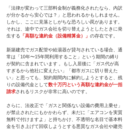
「法律が変わって三部料金制が義務化されたなら、内訳
が分かるから安心では？」と思われるかもしれません。
しかし、ここに見落としがちな恐ろしい罠があります。
それは、途中でガス会社を切り替えようとしたときに発
生する
「高額な違約金（設備精算金）」
の存在です。
新築建売でガス配管や給湯器が貸与されている場合、通
常は「10年〜15年間利用すること」という期間の縛り
が契約に含まれています 。もし入居後に「ガス代が高
すぎるから他社に変えたい」「都市ガスに切り替えた
い」と思っても、契約期間内に解約しようとすると、残
りの設備代金として
数十万円という高額な違約金が一括
請求
されるリスクが非常に高いのです。
さらに、法改正で「ガスと関係ない設備の費用上乗せ」
が禁止されたにもかかわらず、未だに「エアコンを実質
無料で付けますよ」と持ちかけ、不透明な名目で基本料
金を引き上げて回収しようとする悪質なガス会社や建売