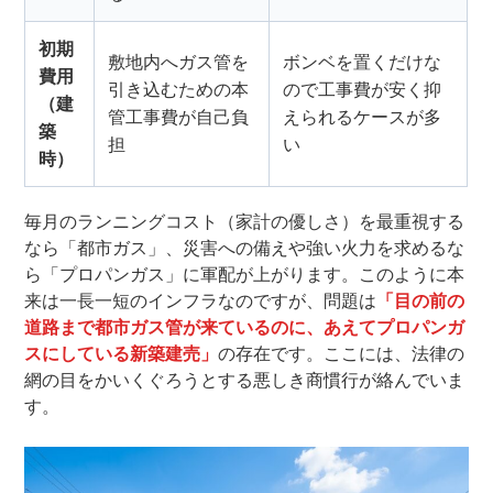
初期
敷地内へガス管を
ボンベを置くだけな
費用
引き込むための本
ので工事費が安く抑
（建
管工事費が自己負
えられるケースが多
築
担
い
時）
毎月のランニングコスト（家計の優しさ）を最重視する
なら「都市ガス」、災害への備えや強い火力を求めるな
ら「プロパンガス」に軍配が上がります。このように本
来は一長一短のインフラなのですが、問題は
「目の前の
道路まで都市ガス管が来ているのに、あえてプロパンガ
スにしている新築建売」
の存在です。ここには、法律の
網の目をかいくぐろうとする悪しき商慣行が絡んでいま
す。