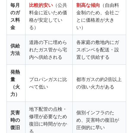
毎月
比較的安い
（公共
割高な傾向
（自由料
のガ
料金に近いため価
金制のため、会社ご
ス料
格が安定してい
とに価格差が大き
金
る）
い）
道路の下に埋めら
各家庭の敷地内にガ
供給
れたガス管から宅
スボンベを配送・設
方法
内へ供給される
置して供給する
発熱
量
プロパンガスに比
都市ガスの約2倍以上
（火
べて低い
の強い火力がある
力）
地下配管の点検・
災害
個別インフラのた
修理が必要なため
時の
め、災害時の復旧が
復旧に時間がかか
復旧
圧倒的に早い
る