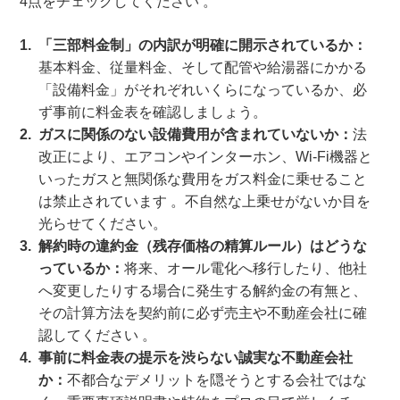
4点をチェックしてください 。
「三部料金制」の内訳が明確に開示されているか：
基本料金、従量料金、そして配管や給湯器にかかる
「設備料金」がそれぞれいくらになっているか、必
ず事前に料金表を確認しましょう。
ガスに関係のない設備費用が含まれていないか：
法
改正により、エアコンやインターホン、Wi-Fi機器と
いったガスと無関係な費用をガス料金に乗せること
は禁止されています 。不自然な上乗せがないか目を
光らせてください。
解約時の違約金（残存価格の精算ルール）はどうな
っているか：
将来、オール電化へ移行したり、他社
へ変更したりする場合に発生する解約金の有無と、
その計算方法を契約前に必ず売主や不動産会社に確
認してください 。
事前に料金表の提示を渋らない誠実な不動産会社
か：
不都合なデメリットを隠そうとする会社ではな