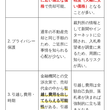
に近い適正な価
程度（大幅に安
格
で売却可能。
い価格）
となる
ことが多い。
裁判所の情報と
して新聞やイン
通常の不動産売
ターネットに公
却と同じ手順の
2. プライバシー
開され、入札希
ため、ご近所に
保護
望者が調査に来
事情を知られる
るため、周囲に
心配が少ない。
知られるリスク
が高い。
金融機関との交
渉次第で、売却
引越し費用は全
代金の中から
引
額自己負担。落
3. 引越し費用・
越し費用を出し
札者が決まれば
時期
てもらえる可能
強制的に立ち退
性
がある。引越
きとなる。