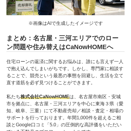
※画像はAIで生成したイメージです
まとめ：名古屋・三河エリアでのロー
ン問題や住み替えはCaNowHOMEへ
住宅ローンの返済に関するお悩みは、誰にも言えず一人
で抱え込んでしまいがちです。しかし、専門家に相談す
ることで、競売という最悪の事態を回避し、生活を立て
直す道筋を必ず見つけることができます。
私たち
株式会社CaNowHOME
は、名古屋市南区・安城
市を拠点に、名古屋・三河エリアを中心に東海３県（愛
知、岐阜、三重）にて不動産売却／相談・査定・相場の
サポートを行っております。年間1,000件を超えるご相
談とGoogle口コミ「5.0」の圧倒的な高評価をいただい