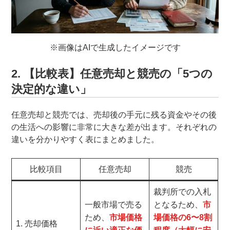
※画像はAIで生成したイメージです
2. 【比較表】任意売却と競売の「5つの
決定的な違い」
任意売却と競売では、売却後の手元に残る資金やその後
の生活への影響に非常に大きな差が出ます。それぞれの
違いを分かりやすく表にまとめました。
比較項目
任意売却
競売
裁判所での入札
一般市場で売る
となるため、
市
ため、
市場価格
場価格の6〜8割
1. 売却価格